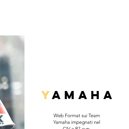
Y
AMAHA
Web Format sui Team
Yamaha impegnati nel
CIV e R7 cup.